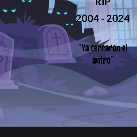
RIP
2004 - 2024
“
Ya cerraron el
antro
”