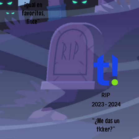
igual en
favoritos,
lince
”
RIP
2023 - 2024
“
¿Me das un
t!cker?
”