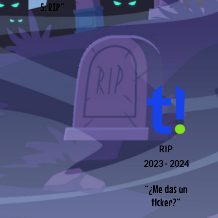
5: RIP
”
RIP
2023 - 2024
“
¿Me das un
t!cker?
”