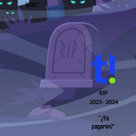
la loz
”
RIP
2023 - 2024
“
¿Ya
pagaron?
”