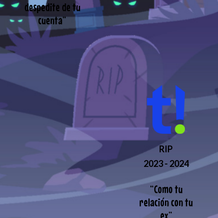
despedite de tu
cuenta
”
RIP
2023 - 2024
“
Como tu
relación con tu
ex
”