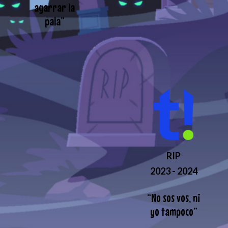
agarrar la
pala
”
RIP
2023 - 2024
“
No sos vos, ni
yo tampoco
”