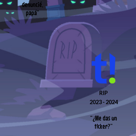
denuncié,
papá
”
RIP
2023 - 2024
“
¿Me das un
t!cker?
”