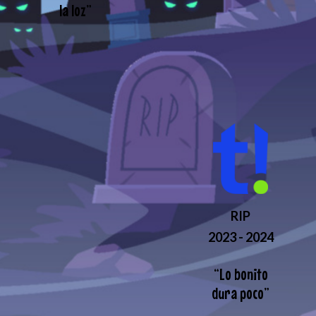
la loz
”
RIP
2023 - 2024
“
Lo bonito
dura poco
”