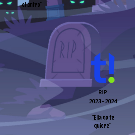
el antro
”
RIP
2023 - 2024
“
Ella no te
quiere
”