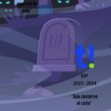
agarrar la
pala
”
RIP
2023 - 2024
“
Aún conservo
el cinto
”