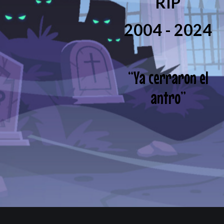
RIP
2004 - 2024
“
Ya cerraron el
antro
”