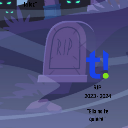
la loz
”
RIP
2023 - 2024
“
Ella no te
quiere
”