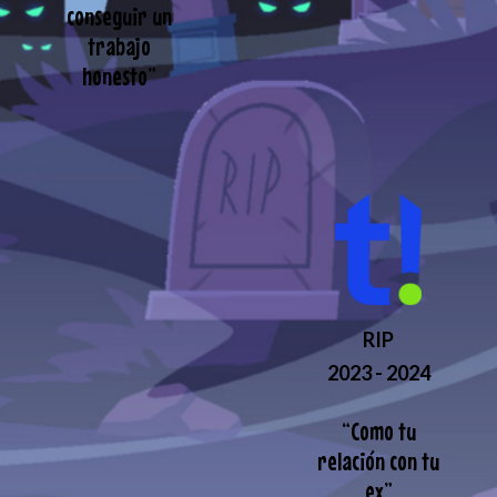
conseguir un
trabajo
honesto
”
RIP
2023 - 2024
“
Como tu
relación con tu
ex
”