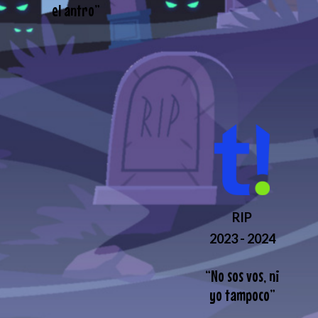
el antro
”
RIP
2023 - 2024
“
No sos vos, ni
yo tampoco
”