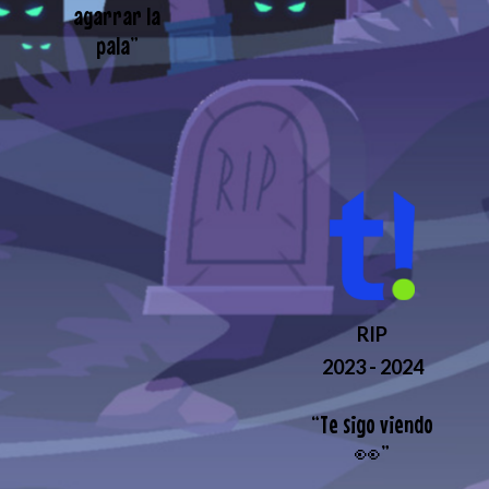
agarrar la
pala
”
RIP
2023 - 2024
“
Te sigo viendo
👀
”