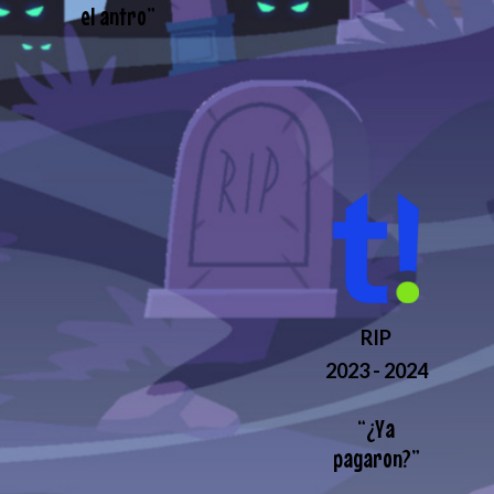
el antro
”
RIP
2023 - 2024
“
¿Ya
pagaron?
”