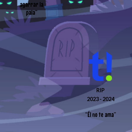
agarrar la
pala
”
RIP
2023 - 2024
“
Él no te ama
”