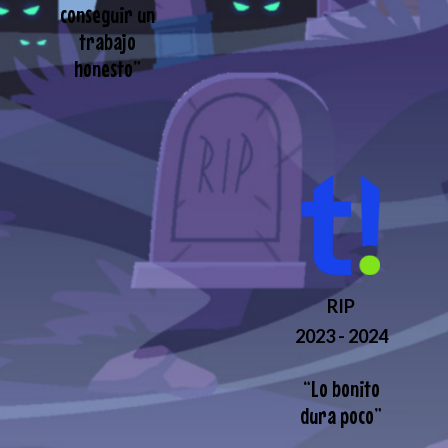
conseguir un
trabajo
honesto
”
RIP
2023 - 2024
“
Lo bonito
dura poco
”