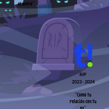
el antro
”
RIP
2023 - 2024
“
Como tu
relación con tu
ex
”