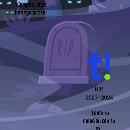
siempre, lince
intergaláctico
”
RIP
2023 - 2024
“
Como tu
relación con tu
ex
”