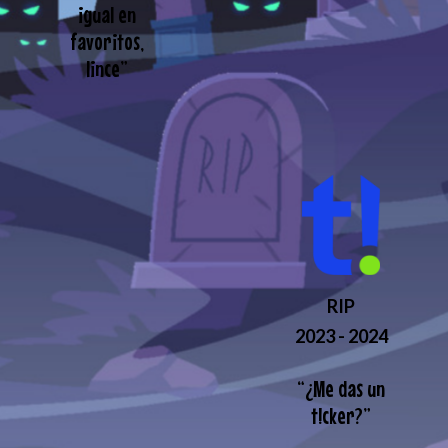
igual en
favoritos,
lince
”
RIP
2023 - 2024
“
¿Me das un
t!cker?
”