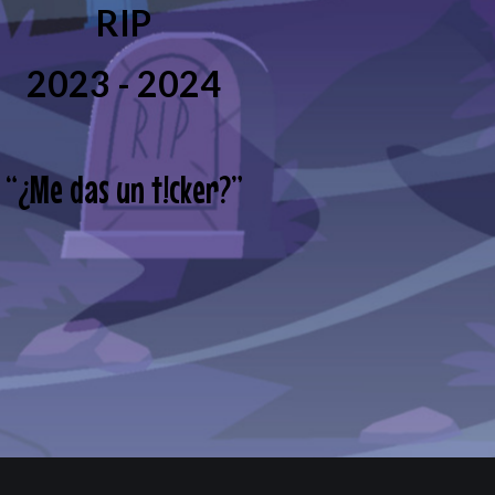
RIP
2023 - 2024
“
¿Me das un t!cker?
”