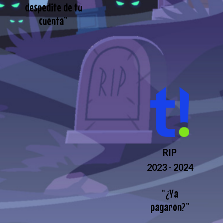
despedite de tu
cuenta
”
RIP
2023 - 2024
“
¿Ya
pagaron?
”