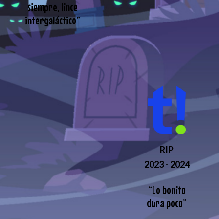
siempre, lince
intergaláctico
”
RIP
2023 - 2024
“
Lo bonito
dura poco
”