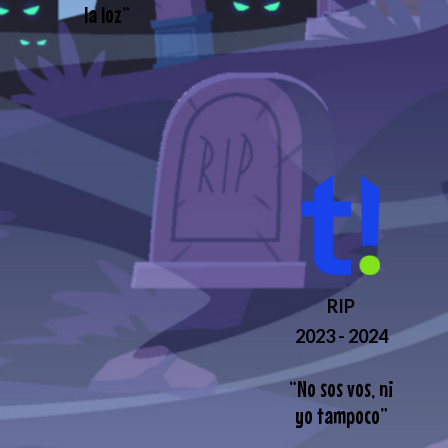
la loz
”
RIP
2023 - 2024
“
No sos vos, ni
yo tampoco
”