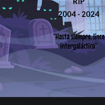
RIP
2004 - 2024
“
Hasta siempre, lince
intergaláctico
”