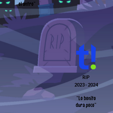
el antro
”
RIP
2023 - 2024
“
Lo bonito
dura poco
”