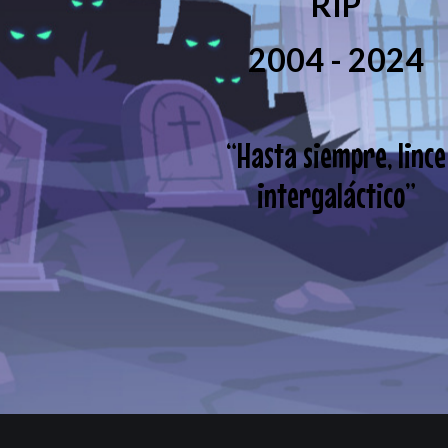
RIP
2004 - 2024
“
Hasta siempre, lince
intergaláctico
”