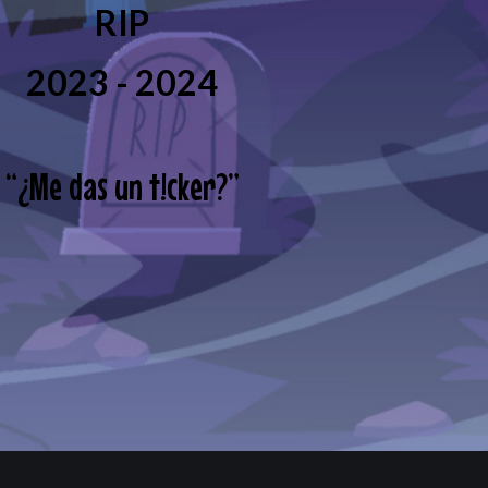
RIP
2023 - 2024
“
¿Me das un t!cker?
”