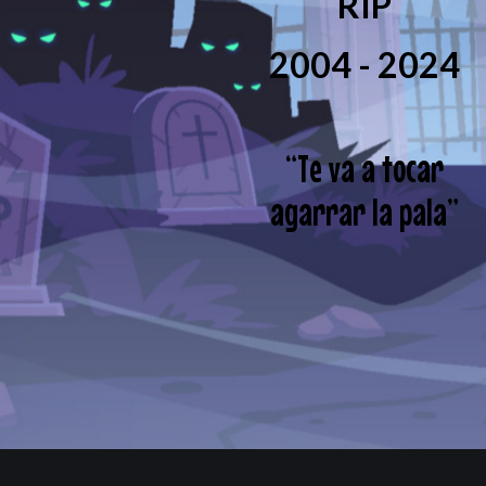
RIP
2004 - 2024
“
Te va a tocar
agarrar la pala
”