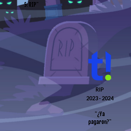
5: RIP
”
RIP
2023 - 2024
“
¿Ya
pagaron?
”