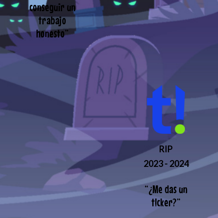
conseguir un
trabajo
honesto
”
RIP
2023 - 2024
“
¿Me das un
t!cker?
”