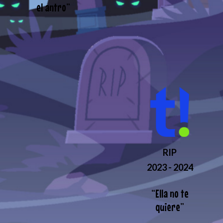
el antro
”
RIP
2023 - 2024
“
Ella no te
quiere
”