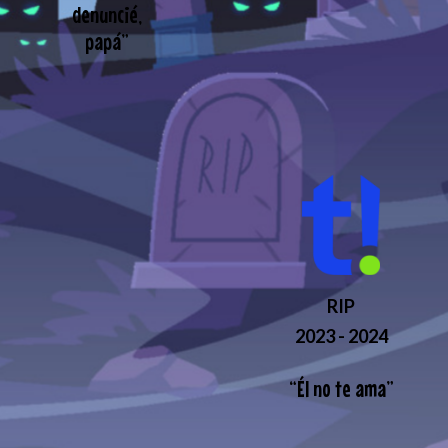
denuncié,
papá
”
RIP
2023 - 2024
“
Él no te ama
”