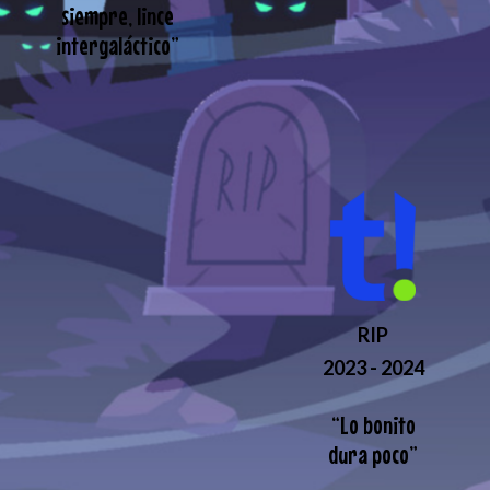
siempre, lince
intergaláctico
”
RIP
2023 - 2024
“
Lo bonito
dura poco
”