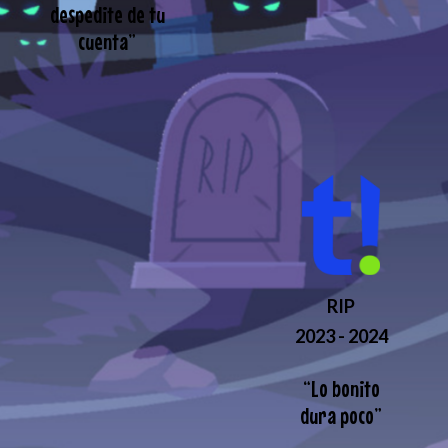
despedite de tu
cuenta
”
RIP
2023 - 2024
“
Lo bonito
dura poco
”