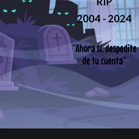
RIP
2004 - 2024
“
Ahora sí, despedite
de tu cuenta
”