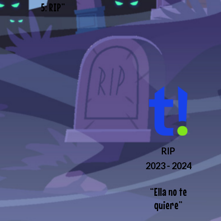
5: RIP
”
RIP
2023 - 2024
“
Ella no te
quiere
”