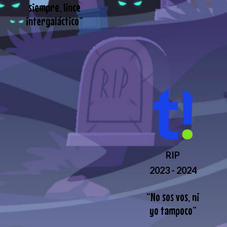
siempre, lince
intergaláctico
”
RIP
2023 - 2024
“
No sos vos, ni
yo tampoco
”