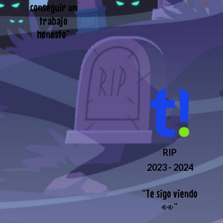
conseguir un
trabajo
honesto
”
RIP
2023 - 2024
“
Te sigo viendo
👀
”