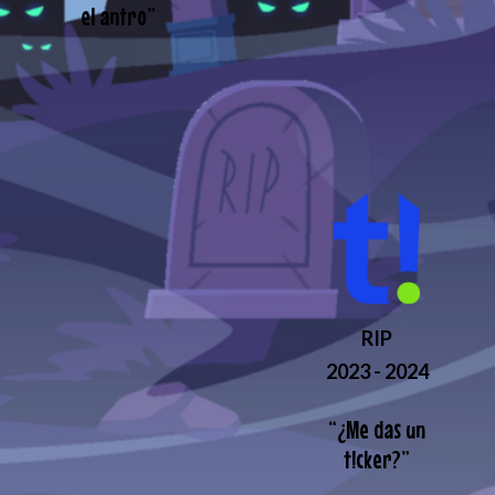
el antro
”
RIP
2023 - 2024
“
¿Me das un
t!cker?
”