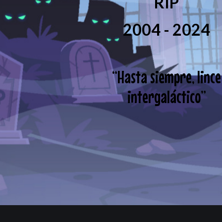
RIP
2004 - 2024
“
Hasta siempre, lince
intergaláctico
”