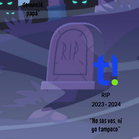
denuncié,
papá
”
RIP
2023 - 2024
“
No sos vos, ni
yo tampoco
”