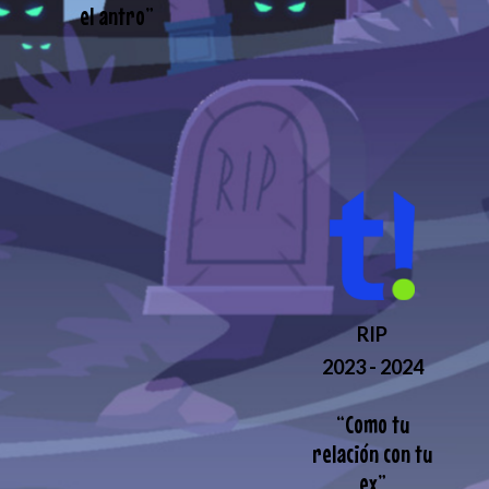
el antro
”
RIP
2023 - 2024
“
Como tu
relación con tu
ex
”