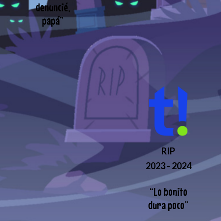
denuncié,
papá
”
RIP
2023 - 2024
“
Lo bonito
dura poco
”