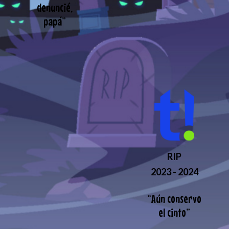
denuncié,
papá
”
RIP
2023 - 2024
“
Aún conservo
el cinto
”