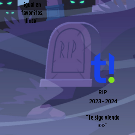
igual en
favoritos,
lince
”
RIP
2023 - 2024
“
Te sigo viendo
👀
”