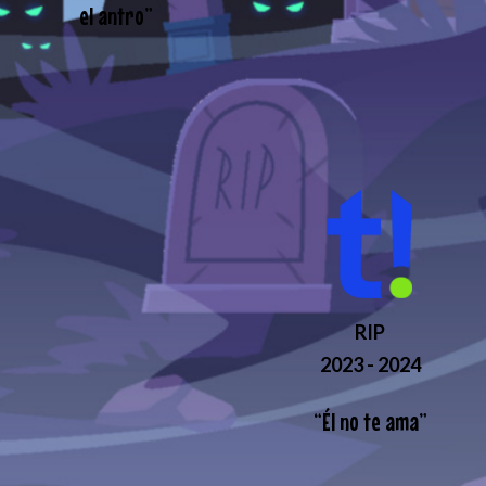
el antro
”
RIP
2023 - 2024
“
Él no te ama
”