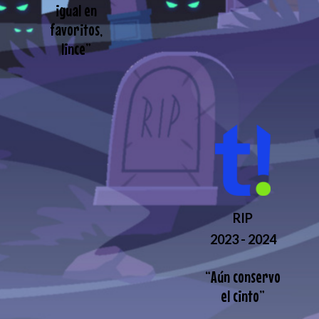
igual en
favoritos,
lince
”
RIP
2023 - 2024
“
Aún conservo
el cinto
”