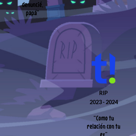
denuncié,
papá
”
RIP
2023 - 2024
“
Como tu
relación con tu
ex
”