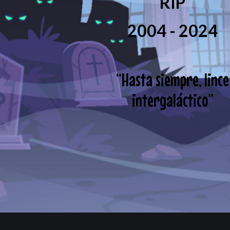
RIP
2004 - 2024
“
Hasta siempre, lince
intergaláctico
”